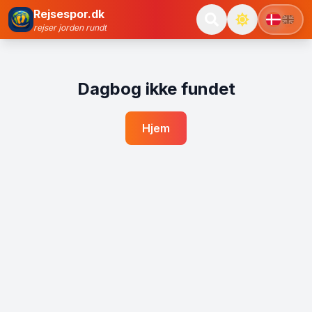
Rejsespor.dk
rejser jorden rundt
Dagbog ikke fundet
Hjem