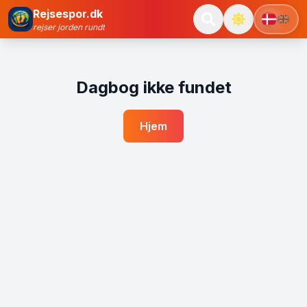
Rejsespor.dk
rejser jorden rundt
Dagbog ikke fundet
Hjem